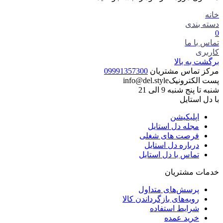
خانه
دسته بندی
0
تماس با ما
کاربری
برگشت به بالا
مرکز تماس مشتریان
09991357300
پست الکترونیک
info@del.style
شنبه تا پنج شنبه 9 الی 21
با دل استایل
اپلیکیشن
مجله دل استایل
فرصت های شغلی
درباره دل استایل
تماس با دل استایل
خدمات مشتریان
پرسش‌های متداول
رویه‌های بازگرداندن کالا
شرایط استفاده
خرید عمده