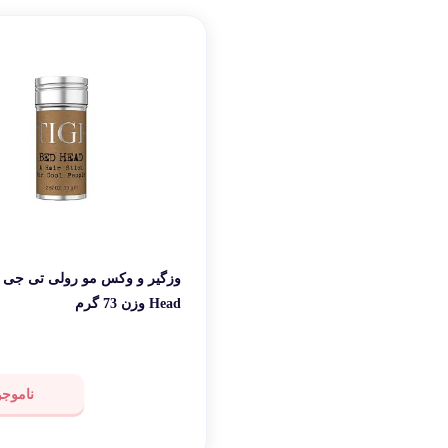
لوازم بر
طات
گجت و ابزا
Head وزن 73 گرم
ناموجو