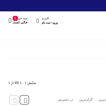
سبد خرید
0
کاربری
خالی است
ورود / ثبت نام
مند
نمایش
1
-
1
کالا از
1
هدفون، هدست
‌ترین
گران‌ترین
در دسترس