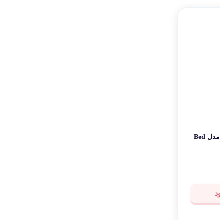
قی شخصی
ر کاربردی
وزگیر و وکس مو رولی تی جی مدل Bed
د