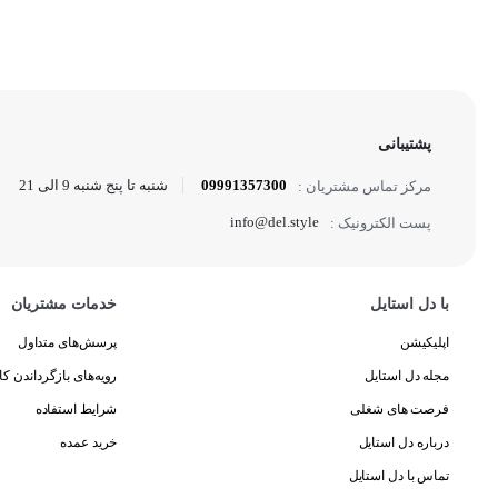
پشتیبانی
09991357300
شنبه تا پنج شنبه 9 الی 21
مرکز تماس مشتریان :
info@del.style
پست الکترونیک :
با دل استایل
خدمات مشتریان
اپلیکیشن
پرسش‌های متداول
مجله دل استایل
رویه‌های بازگرداندن کال
فرصت های شغلی
شرایط استفاده
درباره دل استایل
خرید عمده
تماس با دل استایل