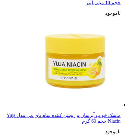
حجم 10 میلی لیتر
ناموجود
ماسک خواب آبرسان و روشن کننده سام بای می مدل Yuja
Niacin حجم 60 گرم
ناموجود