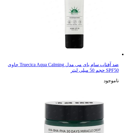
ضد آفتاب سام بای می مدل Truecica Aqua Calming حاوی
SPF50 حجم 50 میلی لیتر
ناموجود