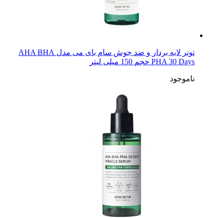
تونر لایه بردار و ضد جوش سام بای می مدل AHA BHA
PHA 30 Days حجم 150 میلی لیتر
ناموجود