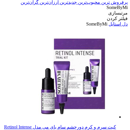
پرفروش ترین
محبوب‌ترین
جدیدترین
ارزان‌ترین
گران‌ترین
SomeByMi
مرتبسازی
فیلتر کردن
دل استایل
SomeByMi
کیت سرم و کرم دورچشم سام بای می مدل Retinol Intense