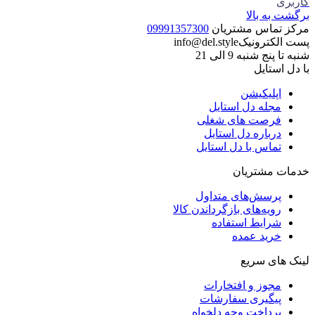
کاربری
برگشت به بالا
مرکز تماس مشتریان
09991357300
پست الکترونیک
info@del.style
شنبه تا پنج شنبه 9 الی 21
با دل استایل
اپلیکیشن
مجله دل استایل
فرصت های شغلی
درباره دل استایل
تماس با دل استایل
خدمات مشتریان
پرسش‌های متداول
رویه‌های بازگرداندن کالا
شرایط استفاده
خرید عمده
لینک های سریع
مجوز و افتخارات
پیگیری سفارشات
پرداخت وجه دلخواه