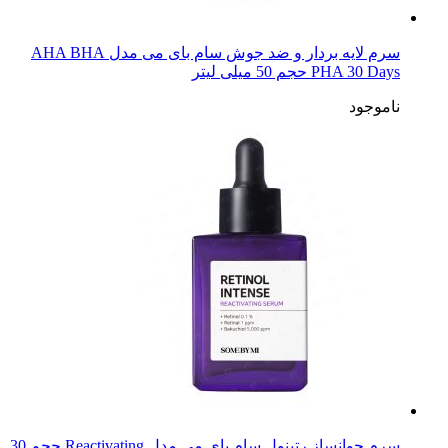
سرم لایه بردار و ضد جوش سام بای می مدل AHA BHA
PHA 30 Days حجم 50 میلی لیتر
ناموجود
سرم جوانساز رتینول سام بای می مدل Reactivating حجم 30