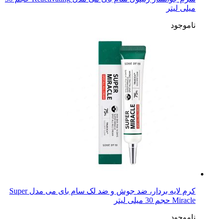
میلی لیتر
ناموجود
کرم لایه بردار، ضد جوش و ضد لک سام بای می مدل Super
Miracle حجم 30 میلی لیتر
ناموجود