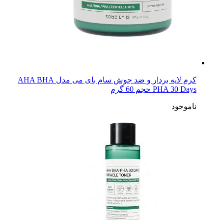
کرم لایه بردار و ضد جوش سام بای می مدل AHA BHA
PHA 30 Days حجم 60 گرم
ناموجود