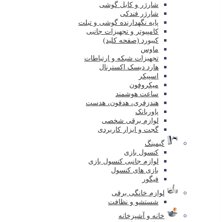
شارژر و کابل گوشی
شارژر فندکی
پایه نگهدارنده گوشی و تبلت
کامپیوتر و تجهیزات جانبی
کیبورد (صفحه کلید)
ماوس
تجهیزات شبکه و ارتباطات
هارد دیسک اکسترنال
اسپیکر
میکروفون
ساعت هوشمند
هندزفری، هدفون، هدست
پاوربانک
لوازم برقی شخصی
گجت و ابزار کاربردی
گیمینگ
کنسول بازی
لوازم جانبی کنسول بازی
بازی های کنسول
فیگور
لوازم خانگی برقی
شستشو و نظافت
خانه و آشپزخانه