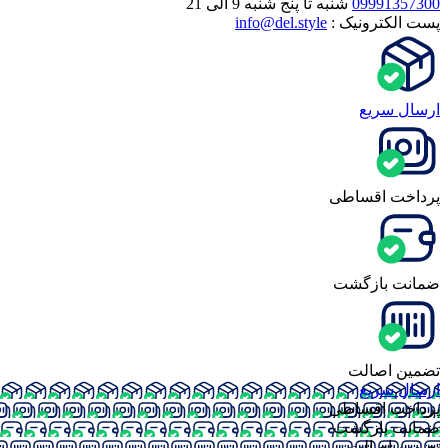
09991357300
شنبه تا پنج شنبه 9 الی 21
پست الکترونیک :
info@del.style
ارسال سریع
پرداخت ‌اقساطی
ضمانت بازگشت
تضمین اصالت
ارسال سریع
پرداخت ‌اقساطی
ضمانت بازگشت
تضمین اصالت