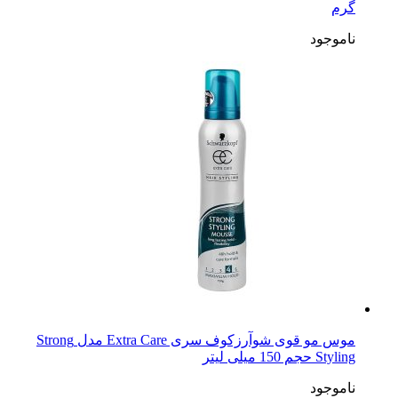
گرم
ناموجود
موس مو قوی شوآرزکوف سری Extra Care مدل Strong
Styling حجم 150 میلی لیتر
ناموجود