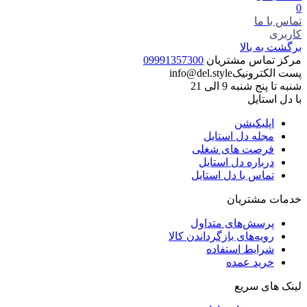
0
تماس با ما
کاربری
برگشت به بالا
مرکز تماس مشتریان
09991357300
پست الکترونیک
info@del.style
شنبه تا پنج شنبه 9 الی 21
با دل استایل
اپلیکیشن
مجله دل استایل
فرصت های شغلی
درباره دل استایل
تماس با دل استایل
خدمات مشتریان
پرسش‌های متداول
رویه‌های بازگرداندن کالا
شرایط استفاده
خرید عمده
لینک های سریع