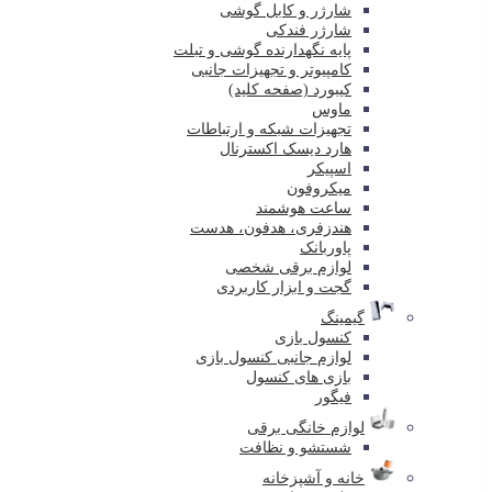
شارژر و کابل گوشی
شارژر فندکی
پایه نگهدارنده گوشی و تبلت
کامپیوتر و تجهیزات جانبی
کیبورد (صفحه کلید)
ماوس
تجهیزات شبکه و ارتباطات
هارد دیسک اکسترنال
اسپیکر
میکروفون
ساعت هوشمند
هندزفری، هدفون، هدست
پاوربانک
لوازم برقی شخصی
گجت و ابزار کاربردی
گیمینگ
کنسول بازی
لوازم جانبی کنسول بازی
بازی های کنسول
فیگور
لوازم خانگی برقی
شستشو و نظافت
خانه و آشپزخانه