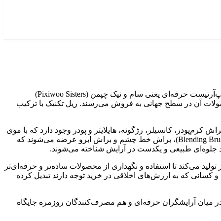
برند ریل تکنیک (Real Techniques) یکی از تخصصی‌ترین و شناخته‌شده‌ترین نام‌ها در حوزه تولید براش و ابزار آرایشی است که توسط دو میکاپ‌آرتیست حرفه‌ای یعنی سام و نیک چپمن (Pixiwoo Sisters)
صولات آن در سطح جهانی به فروش می‌رسند. ریل تکنیک با ترکیب
واع براش کرم‌پودر، کانسیلر، رژگونه، هایلایتر و پودر وجود دارد که با موی
مصنوعی فوق‌العاده نرم و تراکم بالا ساخته شده‌اند. در گروه براش‌های آرایش چشم، ست‌های کامل شامل براش سایه، براش محوکننده (Blending Brush)، براش خط چشم و براش ابرو عرضه می‌شوند که
اد جلوه‌ای طبیعی و یکدست در آرایش شناخته می‌شوند.
ید می‌کند تا استفاده و نگهداری از محصولات ساده‌تر و حرفه‌ای‌تر
رای علاقه‌مندان به زیبایی و کسانی که به ارزش‌های اخلاقی در خرید توجه دارند تبدیل کرده
 در میان آرایشگران حرفه‌ای و هم مصرف‌کنندگان روزمره جایگاه