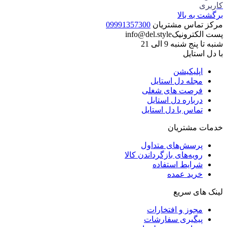
کاربری
برگشت به بالا
مرکز تماس مشتریان
09991357300
پست الکترونیک
info@del.style
شنبه تا پنج شنبه 9 الی 21
با دل استایل
اپلیکیشن
مجله دل استایل
فرصت های شغلی
درباره دل استایل
تماس با دل استایل
خدمات مشتریان
پرسش‌های متداول
رویه‌های بازگرداندن کالا
شرایط استفاده
خرید عمده
لینک های سریع
مجوز و افتخارات
پیگیری سفارشات