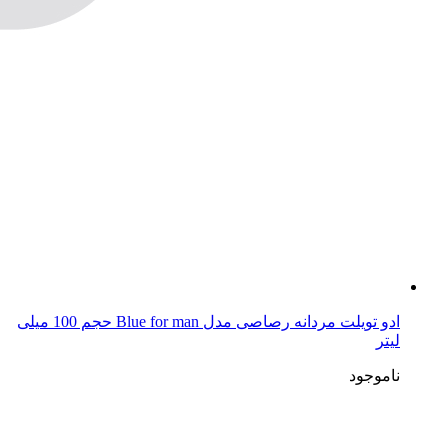
ادو تویلت مردانه رصاصی مدل Blue for man حجم 100 میلی
لیتر
ناموجود