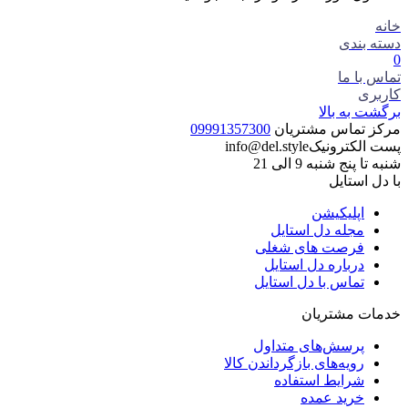
خانه
دسته بندی
0
تماس با ما
کاربری
برگشت به بالا
مرکز تماس مشتریان
09991357300
پست الکترونیک
info@del.style
شنبه تا پنج شنبه 9 الی 21
با دل استایل
اپلیکیشن
مجله دل استایل
فرصت های شغلی
درباره دل استایل
تماس با دل استایل
خدمات مشتریان
پرسش‌های متداول
رویه‌های بازگرداندن کالا
شرایط استفاده
خرید عمده