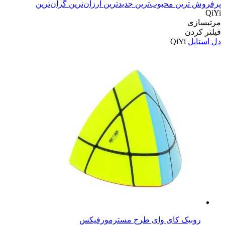
پرفروش ترین
محبوب‌ترین
جدیدترین
ارزان‌ترین
گران‌ترین
QiYi
مرتبسازی
فیلتر کردن
دل استایل
QiYi
روبیک کای وای طرح مسترمورفیکس