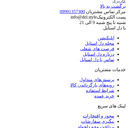
کاربری
برگشت به بالا
مرکز تماس مشتریان
09991357300
پست الکترونیک
info@del.style
شنبه تا پنج شنبه 9 الی 21
با دل استایل
اپلیکیشن
مجله دل استایل
فرصت های شغلی
درباره دل استایل
تماس با دل استایل
خدمات مشتریان
پرسش‌های متداول
رویه‌های بازگرداندن کالا
شرایط استفاده
خرید عمده
لینک های سریع
مجوز و افتخارات
پیگیری سفارشات
پرداخت وجه دلخواه