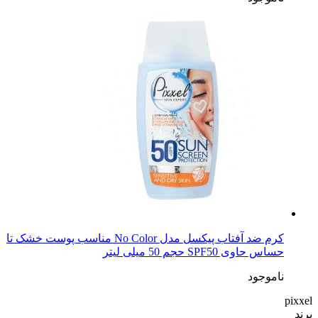
کرم ضد آفتاب پیکسل مدل No Color مناسب پوست خشک تا
حساس حاوی SPF50 حجم 50 میلی لیتر
ناموجود
pixxel
برند