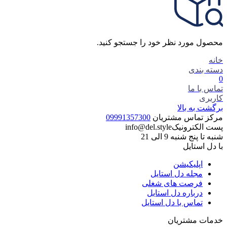
محصول مورد نظر خود را جستجو کنید.
خانه
دسته بندی
0
تماس با ما
کاربری
برگشت به بالا
مرکز تماس مشتریان
09991357300
پست الکترونیک
info@del.style
شنبه تا پنج شنبه 9 الی 21
با دل استایل
اپلیکیشن
مجله دل استایل
فرصت های شغلی
درباره دل استایل
تماس با دل استایل
خدمات مشتریان