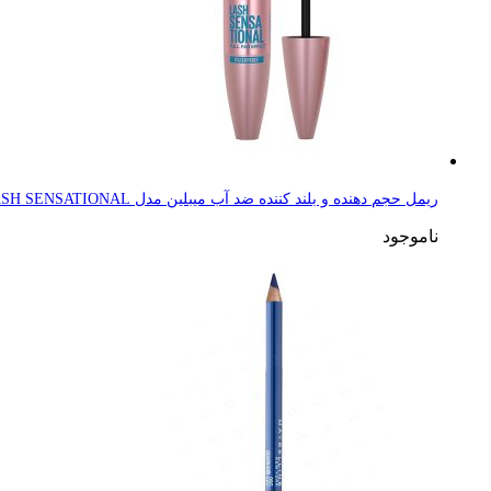
ریمل حجم دهنده و بلند کننده ضد آب میبلین مدل LASH SENSATIONAL حجم 9.4 میلی لیتر
ناموجود