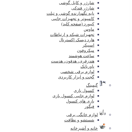
شارژر و کابل گوشی
شارژر فندکی
پایه نگهدارنده گوشی و تبلت
کامپیوتر و تجهیزات جانبی
کیبورد (صفحه کلید)
ماوس
تجهیزات شبکه و ارتباطات
هارد دیسک اکسترنال
اسپیکر
میکروفون
ساعت هوشمند
هندزفری، هدفون، هدست
پاوربانک
لوازم برقی شخصی
گجت و ابزار کاربردی
گیمینگ
کنسول بازی
لوازم جانبی کنسول بازی
بازی های کنسول
فیگور
لوازم خانگی برقی
شستشو و نظافت
خانه و آشپزخانه