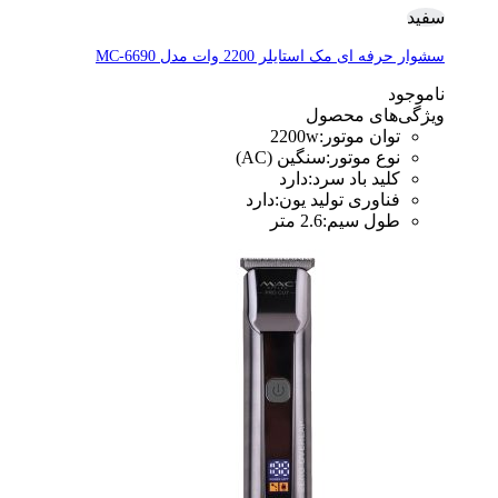
سفید
سشوار حرفه ای مک استایلر 2200 وات مدل MC-6690
ناموجود
ویژگی‌های محصول
توان موتور
:
2200w
نوع موتور
:
سنگین (AC)
کلید باد سرد
:
دارد
فناوری تولید یون
:
دارد
طول سیم
:
2.6 متر