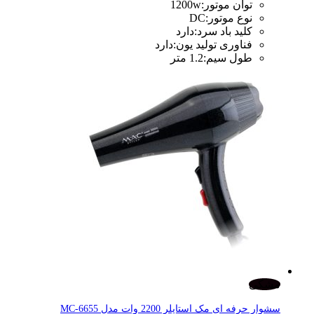
توان موتور
:
1200w
نوع موتور
:
DC
کلید باد سرد
:
دارد
فناوری تولید یون
:
دارد
طول سیم
:
1.2 متر
مشکی
سشوار حرفه ای مک استایلر 2200 وات مدل MC-6655