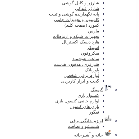
شارژر و کابل گوشی
شارژر فندکی
پایه نگهدارنده گوشی و تبلت
کامپیوتر و تجهیزات جانبی
کیبورد (صفحه کلید)
ماوس
تجهیزات شبکه و ارتباطات
هارد دیسک اکسترنال
اسپیکر
میکروفون
ساعت هوشمند
هندزفری، هدفون، هدست
پاوربانک
لوازم برقی شخصی
گجت و ابزار کاربردی
گیمینگ
کنسول بازی
لوازم جانبی کنسول بازی
بازی های کنسول
فیگور
لوازم خانگی برقی
شستشو و نظافت
خانه و آشپزخانه