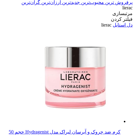
پرفروش ترین
محبوب‌ترین
جدیدترین
ارزان‌ترین
گران‌ترین
lierac
مرتبسازی
فیلتر کردن
دل استایل
lierac
کرم ضد چروک و آبرسان لیراک مدل Hydragenist حجم 50