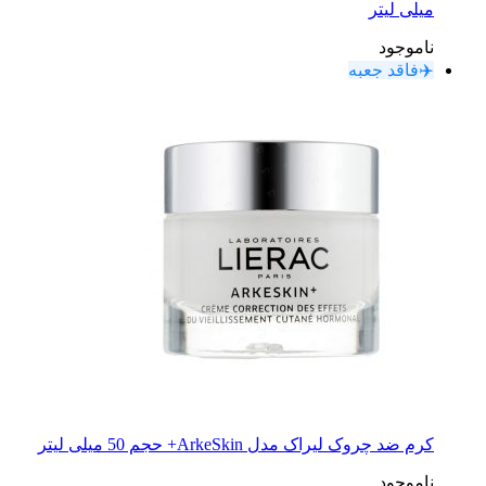
میلی لیتر
ناموجود
✈️فاقد جعبه
کرم ضد چروک لیراک مدل ArkeSkin+ حجم 50 میلی لیتر
ناموجود