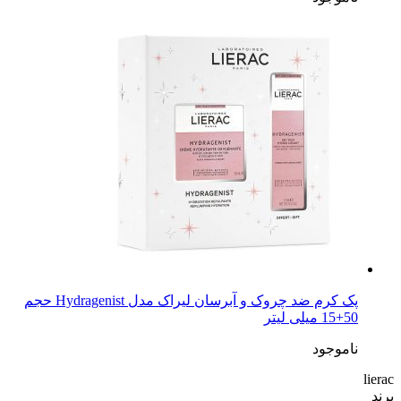
پک کرم ضد چروک و آبرسان لیراک مدل Hydragenist حجم
50+15 میلی لیتر
ناموجود
lierac
برند