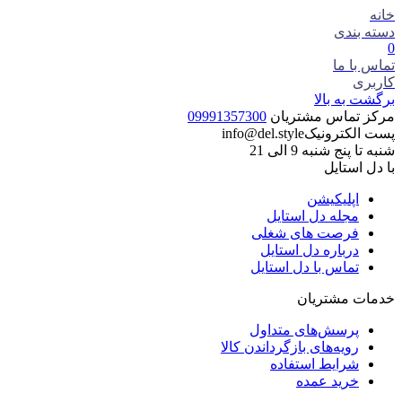
خانه
دسته بندی
0
تماس با ما
کاربری
برگشت به بالا
مرکز تماس مشتریان
09991357300
پست الکترونیک
info@del.style
شنبه تا پنج شنبه 9 الی 21
با دل استایل
اپلیکیشن
مجله دل استایل
فرصت های شغلی
درباره دل استایل
تماس با دل استایل
خدمات مشتریان
پرسش‌های متداول
رویه‌های بازگرداندن کالا
شرایط استفاده
خرید عمده