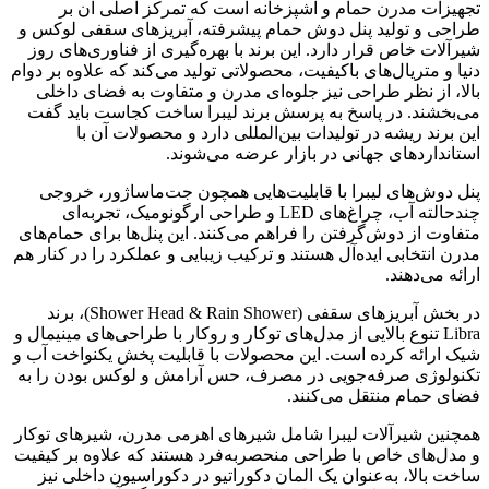
تجهیزات مدرن حمام و آشپزخانه است که تمرکز اصلی آن بر
طراحی و تولید پنل دوش حمام پیشرفته، آبریزهای سقفی لوکس و
شیرآلات خاص قرار دارد. این برند با بهره‌گیری از فناوری‌های روز
دنیا و متریال‌های باکیفیت، محصولاتی تولید می‌کند که علاوه بر دوام
بالا، از نظر طراحی نیز جلوه‌ای مدرن و متفاوت به فضای داخلی
می‌بخشند. در پاسخ به پرسش برند لیبرا ساخت کجاست باید گفت
این برند ریشه در تولیدات بین‌المللی دارد و محصولات آن با
استانداردهای جهانی در بازار عرضه می‌شوند.
پنل دوش‌های لیبرا با قابلیت‌هایی همچون جت‌ماساژور، خروجی
چندحالته آب، چراغ‌های LED و طراحی ارگونومیک، تجربه‌ای
متفاوت از دوش‌گرفتن را فراهم می‌کنند. این پنل‌ها برای حمام‌های
مدرن انتخابی ایده‌آل هستند و ترکیب زیبایی و عملکرد را در کنار هم
ارائه می‌دهند.
در بخش آبریزهای سقفی (Shower Head & Rain Shower)، برند
Libra تنوع بالایی از مدل‌های توکار و روکار با طراحی‌های مینیمال و
شیک ارائه کرده است. این محصولات با قابلیت پخش یکنواخت آب و
تکنولوژی صرفه‌جویی در مصرف، حس آرامش و لوکس بودن را به
فضای حمام منتقل می‌کنند.
همچنین شیرآلات لیبرا شامل شیرهای اهرمی مدرن، شیرهای توکار
و مدل‌های خاص با طراحی منحصربه‌فرد هستند که علاوه بر کیفیت
ساخت بالا، به‌عنوان یک المان دکوراتیو در دکوراسیون داخلی نیز