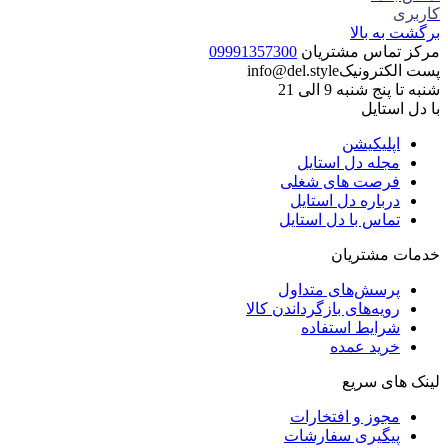
کاربری
برگشت به بالا
مرکز تماس مشتریان
09991357300
پست الکترونیک
info@del.style
شنبه تا پنج شنبه 9 الی 21
با دل استایل
اپلیکیشن
مجله دل استایل
فرصت های شغلی
درباره دل استایل
تماس با دل استایل
خدمات مشتریان
پرسش‌های متداول
رویه‌های بازگرداندن کالا
شرایط استفاده
خرید عمده
لینک های سریع
مجوز و افتخارات
پیگیری سفارشات