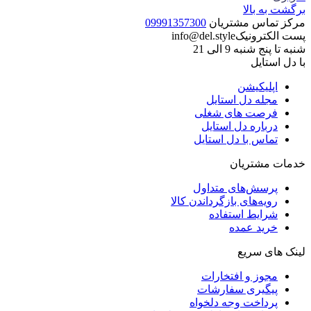
برگشت به بالا
مرکز تماس مشتریان
09991357300
پست الکترونیک
info@del.style
شنبه تا پنج شنبه 9 الی 21
با دل استایل
اپلیکیشن
مجله دل استایل
فرصت های شغلی
درباره دل استایل
تماس با دل استایل
خدمات مشتریان
پرسش‌های متداول
رویه‌های بازگرداندن کالا
شرایط استفاده
خرید عمده
لینک های سریع
مجوز و افتخارات
پیگیری سفارشات
پرداخت وجه دلخواه