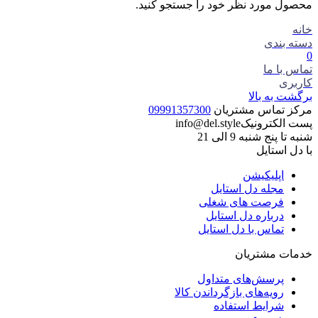
محصول مورد نظر خود را جستجو کنید.
خانه
دسته بندی
0
تماس با ما
کاربری
برگشت به بالا
مرکز تماس مشتریان
09991357300
پست الکترونیک
info@del.style
شنبه تا پنج شنبه 9 الی 21
با دل استایل
اپلیکیشن
مجله دل استایل
فرصت های شغلی
درباره دل استایل
تماس با دل استایل
خدمات مشتریان
پرسش‌های متداول
رویه‌های بازگرداندن کالا
شرایط استفاده