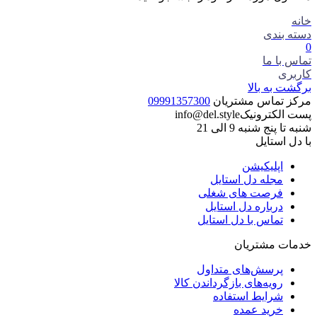
خانه
دسته بندی
0
تماس با ما
کاربری
برگشت به بالا
مرکز تماس مشتریان
09991357300
پست الکترونیک
info@del.style
شنبه تا پنج شنبه 9 الی 21
با دل استایل
اپلیکیشن
مجله دل استایل
فرصت های شغلی
درباره دل استایل
تماس با دل استایل
خدمات مشتریان
پرسش‌های متداول
رویه‌های بازگرداندن کالا
شرایط استفاده
خرید عمده