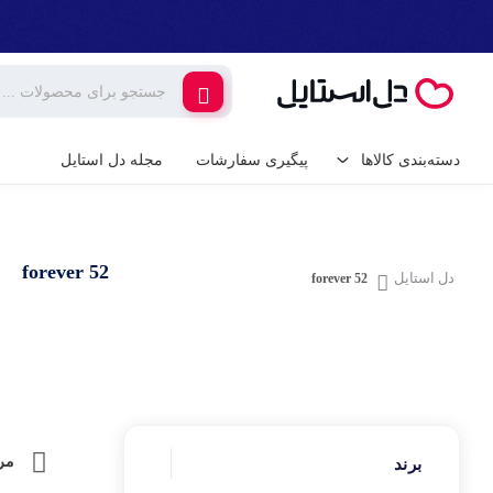
دسته‌بندی کالاها
پیگیری سفارشات
مجله دل استایل
کالای دیجیتال
لوازم جانبی گوشی م
forever 52
گیمینگ
دل استایل
forever 52
شارژر و کابل گوشی
شارژر فندکی
لوازم خانگی برقی
پایه نگهدارنده گوشی 
خانه و آشپزخانه
کامپیوتر و تجهیزات 
ابزار آلات و تجهیزات
مر
برند
کیبورد (صفحه کلید)