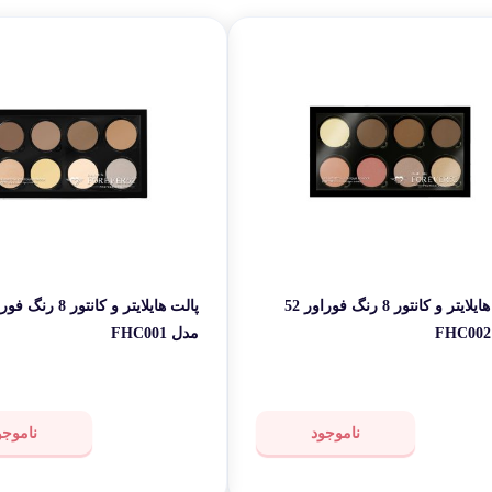
لوازم بر
طات
گجت و ابزا
پالت هایلایتر و کانتور 8 رنگ فوراور 52
مدل FHC001
ناموجود
ناموجو