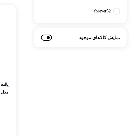
کتاب، لوازم تحریر و هنر
ماوس
forever52
تجهیزات شبکه و ارتبا
اسباب بازی
هارد دیسک اکسترنال
نمایش کالاهای موجود
مدل FHC002