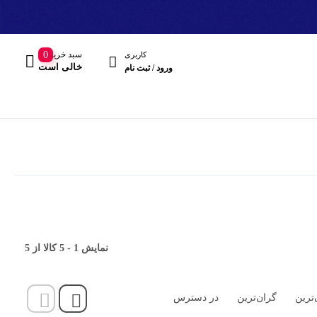
سبد خرید
0
کاربری
خالی است
ورود / ثبت نام
مند
نمایش
1
-
5
کالا از
5
هدفون، هدست
‌ترین
گران‌ترین
در دسترس