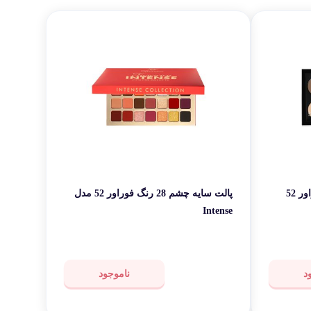
قی شخصی
ر کاربردی
پالت هایلایتر و کانتور 8 رنگ فوراور 52
پالت سایه چشم 28 رنگ فوراور 52 مدل
Intense
د
ناموجود