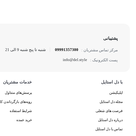
پشتیبانی
09991357300
شنبه تا پنج شنبه 9 الی 21
مرکز تماس مشتریان :
info@del.style
پست الکترونیک :
با دل استایل
خدمات مشتریان
اپلیکیشن
پرسش‌های متداول
مجله دل استایل
رویه‌های بازگرداندن کال
فرصت های شغلی
شرایط استفاده
درباره دل استایل
خرید عمده
تماس با دل استایل