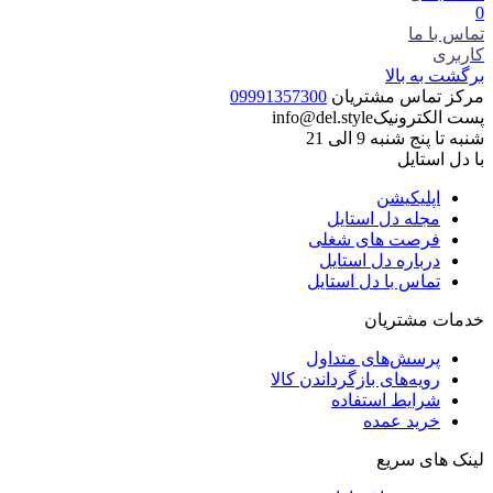
0
تماس با ما
کاربری
برگشت به بالا
مرکز تماس مشتریان
09991357300
پست الکترونیک
info@del.style
شنبه تا پنج شنبه 9 الی 21
با دل استایل
اپلیکیشن
مجله دل استایل
فرصت های شغلی
درباره دل استایل
تماس با دل استایل
خدمات مشتریان
پرسش‌های متداول
رویه‌های بازگرداندن کالا
شرایط استفاده
خرید عمده
لینک های سریع