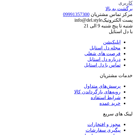
کاربری
برگشت به بالا
مرکز تماس مشتریان
09991357300
پست الکترونیک
info@del.style
شنبه تا پنج شنبه 9 الی 21
با دل استایل
اپلیکیشن
مجله دل استایل
فرصت های شغلی
درباره دل استایل
تماس با دل استایل
خدمات مشتریان
پرسش‌های متداول
رویه‌های بازگرداندن کالا
شرایط استفاده
خرید عمده
لینک های سریع
مجوز و افتخارات
پیگیری سفارشات