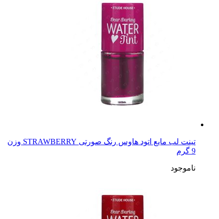
تینت لب مایع اتود هاوس رنگ صورتی STRAWBERRY وزن
9 گرم
ناموجود