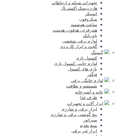
تجهیزات شبکه و ارتباطات
هارد دیسک اکسترنال
اسپیکر
میکروفون
ساعت هوشمند
هندزفری، هدفون، هدست
پاوربانک
لوازم برقی شخصی
گجت و ابزار کاربردی
گیمینگ
کنسول بازی
لوازم جانبی کنسول بازی
بازی های کنسول
فیگور
لوازم خانگی برقی
شستشو و نظافت
خانه و آشپزخانه
ظرف غذا
ابزار آلات و تجهیزات
ابزار برقی و شارژی
پیچ گوشتی برقی و شارژی
سپراتور
منبع تغذیه
ابزار غیر برقی