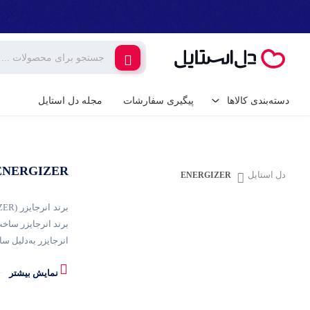
دسته‌بندی کالاها
پیگیری سفارشات
مجله دل استایل
کالای دیجیتال
لوازم جانبی گوشی م
ENERGIZER
گیمینگ
دل استایل
ENERGIZER
شارژر و کابل گوشی
شارژر فندکی
لوازم خانگی برقی
برند انرجایزر ساخ
پایه نگهدارنده گوشی 
انرجایزر به‌دلیل سا
خانه و آشپزخانه
کامپیوتر و تجهیزات 
نمایش بیشتر
ابزار آلات و تجهیزات
کیبورد (صفحه کلید)
uit Protection، Overcharge Protection