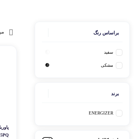
کتاب، لوازم تحریر و هنر
ماوس
علاوه بر پاوربانک،
تجهیزات شبکه و ارتبا
اسباب بازی
برندهای میان‌رده، تطابق استانداردی
هارد دیسک اکسترنال
مر
براساس رنگ
کاربران حرفه‌ای که
سرعت شارژ و امنیت
ب
سفید
دارید، انرجایزر یکی
مشکی
برند
ENERGIZER