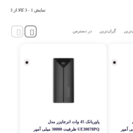
قی شخصی
ارژ، شارژر دیواری، شارژر فندکی، باتری‌های قابل‌شارژ، هدست، لوازم نورپردازی
نمایش
1
-
3
کالا از
3
مانند چراغ‌قوه‌های LED و لامپ‌های پرتابل می‌شود. هر یک از این محصولات با هدف ارائه‌ی تجربه‌ی پایدار، طول عمر بالا و ایمنی بالا طراحی شده‌اند. جزء کلیدی تمایز Energizer نسبت به
ر کاربردی
پاوربانک‌ها و لوازم جانبی انرجایزر با انواع گوشی‌ها و دستگاه‌های هوشمند از برندهای مطرح مانند Apple، Samsung، Xiaomi، Huawei و سایر برندهای اندرویدی سازگارند. بسیاری از
‌ترین
گران‌ترین
در دسترس
انتخاب می‌کنند؛ زیرا این برند به‌جای تمرکز بر ظاهر فانتزی، روی کیفیت سلول،
ا در زمینه‌ی انرژی همراه شناخته می‌شود. اگر قصد خرید پاوربانک یا لوازم جانبی باکیفیت
ل
پاوربانک 45 وات انرجایزر مدل
رفیت 30000 میلی آمپر
UE30078PQ ظرفیت 30000 میلی آمپر