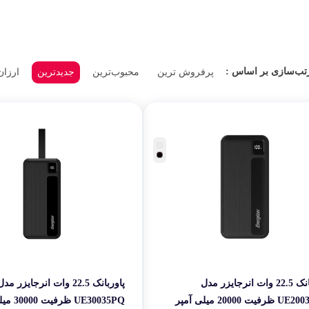
لوازم بر
 انرجایزر طیف گسترده‌ای از محصولات جانبی دیگر نیز تولید می‌کند که شامل کابل ش
طات
 محصولات با سازمان‌های بین‌المللی مانند UL، CE و FCC است که نشان‌دهنده‌ی سطح بالای کیفیت و امنیت آن‌هاست.
گجت و ابزا
تب‌سازی بر اساس :
پرفروش ترین
محبوب‌ترین
جدیدترین
ارزان
 به دنبال پاوربانک با ظرفیت واقعی، شارژ سریع و عمر طولانی هستند، انرجایزر را 
 تمرکز دارد.
رند ENERGIZER سال‌هاست که در بازار جهانی به‌عنوان یکی از امن‌ترین و بادوام‌ترین انتخاب‌ه
 از مطمئن‌ترین برندهایی است که می‌توانید به آن اعتماد کنید.
پاوربانک 22.5 وات انرجایزر مدل
پاوربانک 22.5 وات انرجایزر مد
UE20035PQ ظرفیت 20000 میلی آمپر
UE30035PQ ظ