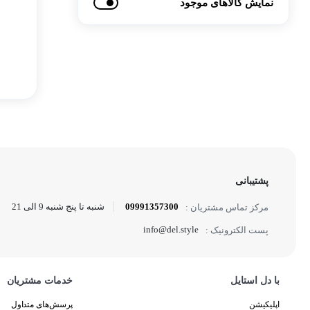
نمایش کالاهای موجود
ساع
پشتیبانی
09991357300
شنبه تا پنج شنبه 9 الی 21
مرکز تماس مشتریان :
info@del.style
پست الکترونیک :
با دل استایل
خدمات مشتریان
اپلیکیشن
پرسش‌های متداول