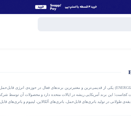
وبایل
اسپیکر
میکروفون
برند انرجایزر (ENERGIZER) یکی از قدیمی‌ترین و معتبرترین برندهای فعال در حوزه‌ی ا
ساعت هوش
ت کجاست؛ این برند آمریکایی ریشه در ایالات متحده دارد و محصولات آن توسط شرکت‌
و تبلت
بقه‌ی طولانی در تولید باتری‌های قابل‌حمل، باتری‌های آلکالاین، لیتیوم و باتری‌های قا
هندزفری، 
در سال‌های اخیر، پاوربانک‌های Energizer به یکی از محبوب‌ترین انتخاب‌ها در باز
جانبی
پاوربانک
Protection، Short-Circ باعث شده پاوربانک‌های این برند در سراسر دنیا شناخته شوند.