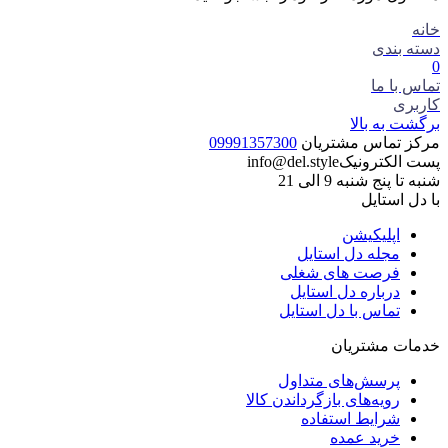
خانه
دسته بندی
0
تماس با ما
کاربری
برگشت به بالا
مرکز تماس مشتریان
09991357300
پست الکترونیک
info@del.style
شنبه تا پنج شنبه 9 الی 21
با دل استایل
اپلیکیشن
مجله دل استایل
فرصت های شغلی
درباره دل استایل
تماس با دل استایل
خدمات مشتریان
پرسش‌های متداول
رویه‌های بازگرداندن کالا
شرایط استفاده
خرید عمده