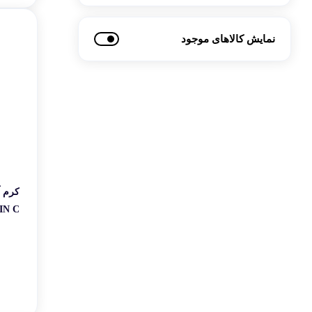
پوست معمولی
نمایش کالاهای موجود
چشم های حساس
موهای رنگ شده
موی خشک
بانوان
آقایان
کرم 
VITAMIN C 