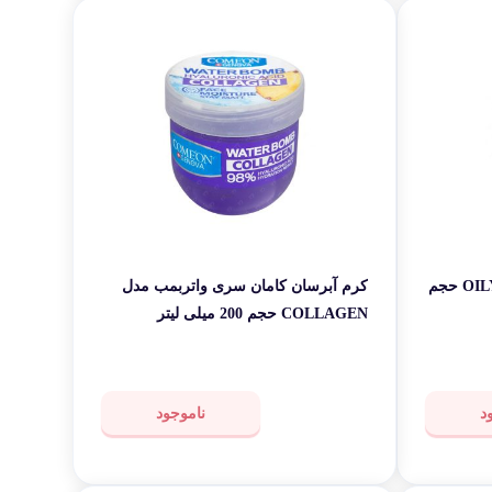
میسلار واتر کامان مدل OILY SKIN حجم
کرم آبرسان کامان سری واتربمب مدل
COLLAGEN حجم 200 میلی لیتر
د
ناموجود