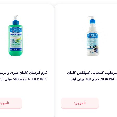
لوازم بر
طات
گجت و ابزا
مرطوب کننده بی کمپلکس کامان
کرم آبرسان کامان سری واترب
ر
VITAMIN C حجم 500 میلی لیتر
ناموجود
ناموجو