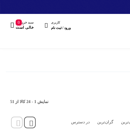
سبد خرید
0
کاربری
خالی است
ورود / ثبت نام
مند
نمایش
1
-
24
کالا از
51
هدفون، هدست
‌ترین
گران‌ترین
در دسترس