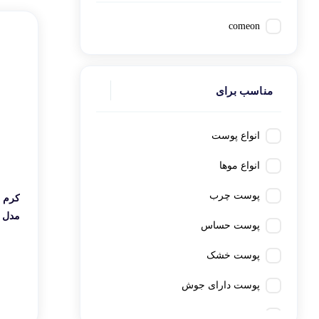
کتاب، لوازم تحریر و هنر
ماوس
comeon
تجهیزات شبکه و ارتبا
اسباب بازی
هارد دیسک اکسترنال
مناسب برای
انواع پوست
انواع موها
پوست چرب
کرم 
مدل NORMAL حجم 400 میلی لیت
پوست حساس
پوست خشک
پوست دارای جوش
پوست مختلط