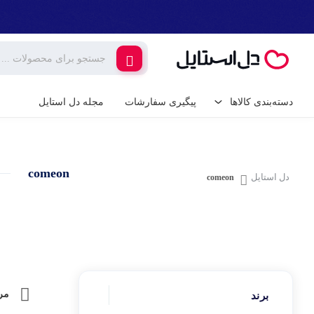
دسته‌بندی کالاها
پیگیری سفارشات
مجله دل استایل
کالای دیجیتال
لوازم جانبی گوشی م
comeon
گیمینگ
دل استایل
comeon
شارژر و کابل گوشی
شارژر فندکی
لوازم خانگی برقی
پایه نگهدارنده گوشی 
خانه و آشپزخانه
کامپیوتر و تجهیزات 
ابزار آلات و تجهیزات
مر
برند
کیبورد (صفحه کلید)