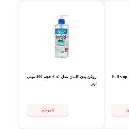
شامپو ضد ریزش مو کامان مدل Fall stop
روغن بدن کامان مدل 6in1 حجم 400 میلی
لیتر
د
ناموجود