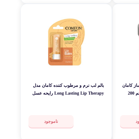
ز کامان
بالم لب نرم و مرطوب کننده کامان مدل
سری واتربمب مدل SLEEP حجم 200
Long Lasting Lip Therapy رایحه عسل
وزن 4.8 گرم
د
ناموجود