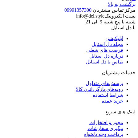
برگشت به بالا
مرکز تماس مشتریان
09991357300
پست الکترونیک
info@del.style
شنبه تا پنج شنبه 9 الی 21
با دل استایل
اپلیکیشن
مجله دل استایل
فرصت های شغلی
درباره دل استایل
تماس با دل استایل
خدمات مشتریان
پرسش‌های متداول
رویه‌های بازگرداندن کالا
شرایط استفاده
خرید عمده
لینک های سریع
مجوز و افتخارات
پیگیری سفارشات
پرداخت وجه دلخواه