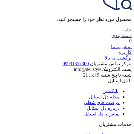
محصول مورد نظر خود را جستجو کنید.
خانه
دسته بندی
0
تماس با ما
کاربری
برگشت به بالا
مرکز تماس مشتریان
09991357300
پست الکترونیک
info@del.style
شنبه تا پنج شنبه 9 الی 21
با دل استایل
اپلیکیشن
مجله دل استایل
فرصت های شغلی
درباره دل استایل
تماس با دل استایل
خدمات مشتریان