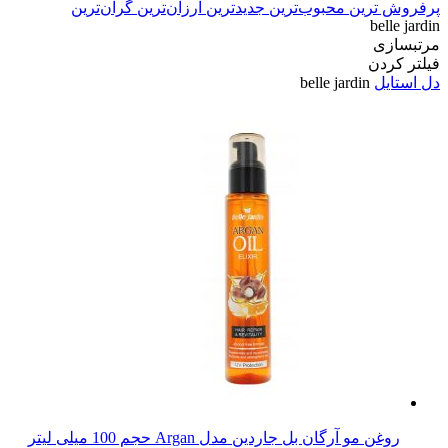
پرفروش ترین
محبوب‌ترین
جدیدترین
ارزان‌ترین
گران‌ترین
belle jardin
مرتبسازی
فیلتر کردن
دل استایل
belle jardin
روغن مو آرگان بل جاردین مدل Argan حجم 100 میلی لیتر