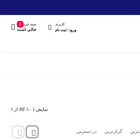
سبد خرید
0
کاربری
خالی است
ورود / ثبت نام
مند
نمایش
1
-
5
کالا از
5
هدفون، هدست
‌ترین
گران‌ترین
در دسترس