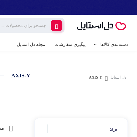
دسته‌بندی کالاها
پیگیری سفارشات
مجله دل استایل
کالای دیجیتال
لوازم جانبی گوشی م
AXIS-Y
گیمینگ
دل استایل
AXIS-Y
شارژر و کابل گوشی
شارژر فندکی
لوازم خانگی برقی
پایه نگهدارنده گوشی 
خانه و آشپزخانه
کامپیوتر و تجهیزات 
ابزار آلات و تجهیزات
مر
برند
کیبورد (صفحه کلید)