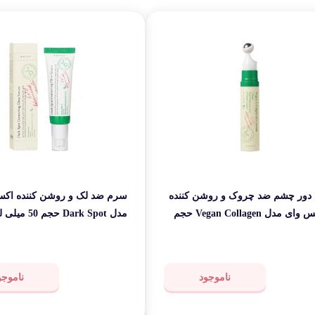
لوازم بر
طات
گجت و ابزا
دور چشم ضد چروک و روشن کننده
سرم ضد لک و روشن کننده اک
اکسیس وای مدل Vegan Collagen حجم
مدل Dark Spot حجم 50 میلی لیتر
ناموجود
ناموجو