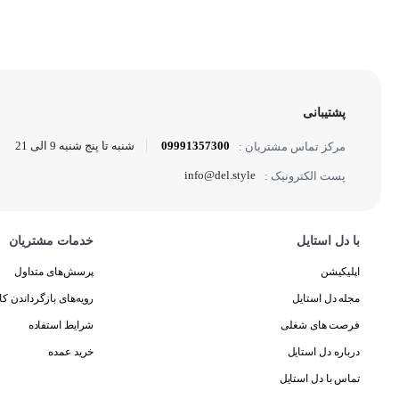
پشتیبانی
09991357300
شنبه تا پنج شنبه 9 الی 21
مرکز تماس مشتریان :
info@del.style
پست الکترونیک :
با دل استایل
خدمات مشتریان
اپلیکیشن
پرسش‌های متداول
مجله دل استایل
رویه‌های بازگرداندن کال
فرصت های شغلی
شرایط استفاده
درباره دل استایل
خرید عمده
تماس با دل استایل