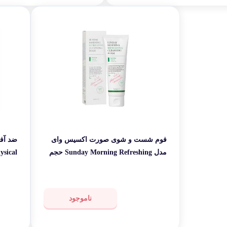
فوم شست و شوی صورت اکسیس وای
ضد آف
مدل Sunday Morning Refreshing حجم
120 میلی لیتر
SPF50 حجم 50 میلی ل
ناموجود