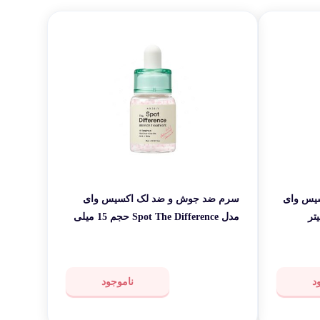
قی شخصی
ر کاربردی
سیس وای
سرم ضد جوش و ضد لک اکسیس وای
مدل Spot The Difference حجم 15 میلی
لیتر
د
ناموجود