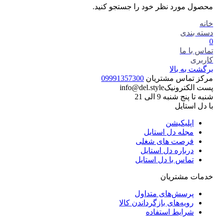
محصول مورد نظر خود را جستجو کنید.
خانه
دسته بندی
0
تماس با ما
کاربری
برگشت به بالا
مرکز تماس مشتریان
09991357300
پست الکترونیک
info@del.style
شنبه تا پنج شنبه 9 الی 21
با دل استایل
اپلیکیشن
مجله دل استایل
فرصت های شغلی
درباره دل استایل
تماس با دل استایل
خدمات مشتریان
پرسش‌های متداول
رویه‌های بازگرداندن کالا
شرایط استفاده