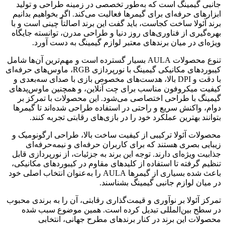
جانبی گیمینگ است که به‌طور تخصصی در زمینه طراحی و تولید
ابزارهای حرفه‌ای برای گیمرها فعالیت می‌کند. اگر بخواهیم بدانیم
برند آئولا ساخت کجاست، باید گفت این برند اصالتاً چینی است و با
بهره‌گیری از فناوری‌های روز دنیا و طراحی مدرن، توانسته جایگاه
ویژه‌ای در میان برندهای معتبر لوازم گیمینگ به دست آورد.
تنوع محصولات AULA بسیار گسترده است و مهم‌ترین آن‌ها شامل
کیبوردهای مکانیکی گیمینگ با نورپردازی RGB، ماوس‌های حرفه‌ای
با دقت و DPI بالا، هدست‌های مخصوص بازی با صدای سه‌بعدی و
کیفیت میکروفون مناسب برای چت آنلاین، و همچنین ماوس‌پدهای
گیمینگ با طراحی اختصاصی می‌شود. این محصولات با تمرکز بر
دوام، واکنش سریع و راحتی در استفاده طراحی شده‌اند تا گیمرها
بتوانند بهترین عملکرد خود را در بازی‌های رقابتی تجربه کنند.
محصولات آئولا ترکیبی از کیفیت ساخت بالا، طراحی ارگونومیک و
زیبایی بصری هستند که برای کاربران حرفه‌ای و نیمه‌حرفه‌ای
جذابیت ویژه‌ای دارند. توجه این برند به جزئیات، از نورپردازی قابل
تنظیم گرفته تا استفاده از کلیدهای مقاوم در کیبوردهای مکانیکی،
باعث شده بسیاری از گیمرها AULA را به‌عنوان انتخاب اصلی خود
در میان لوازم جانبی گیمینگ بشناسند.
تمرکز آئولا بر نوآوری و قیمت‌گذاری رقابتی، آن را به برندی محبوب
در سطح بین‌المللی تبدیل کرده است. همین موضوع سبب شده
محصولات این برند در کنار برندهای مطرح جهانی، انتخابی