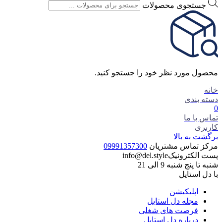
جستجوی محصولات
محصول مورد نظر خود را جستجو کنید.
خانه
دسته بندی
0
تماس با ما
کاربری
برگشت به بالا
مرکز تماس مشتریان
09991357300
پست الکترونیک
info@del.style
شنبه تا پنج شنبه 9 الی 21
با دل استایل
اپلیکیشن
مجله دل استایل
فرصت های شغلی
درباره دل استایل